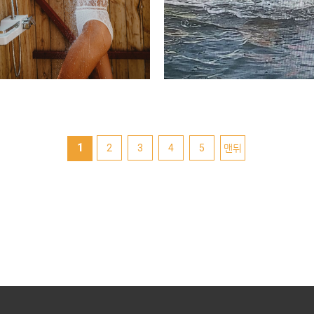
1
2
3
4
5
맨뒤