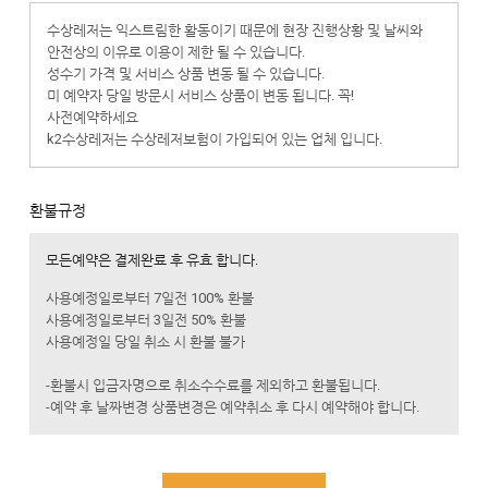
수상레저는 익스트림한 활동이기 때문에 현장 진행상황 및 날씨와
안전상의 이유로 이용이 제한 될 수 있습니다.
성수기 가격 및 서비스 상품 변동 될 수 있습니다.
미 예약자 당일 방문시 서비스 상품이 변동 됩니다. 꼭!
사전예약하세요
k2수상레저는 수상레저보험이 가입되어 있는 업체 입니다.
깨끗한 환경 및 여름철 식중독 예방을 위해 외부음식 반입 금지!!
합니다.
(k2수상레저 안에는 식당과 매점이 준비되어 있습니다)
환불규정
※ 반려동물을 사랑하는 분들에게 양해의 말씀 드립니다.
모든예약은 결제완료 후 유효 합니다.
안전사고 및 배설물 처리등의 민원에 따라 k2수상레저는
반려동물존이 마련되어 있습니다.
사용예정일로부터 7일전 100% 환불
불편하시더라도 이 곳을 이용해주세요!!
사용예정일로부터 3일전 50% 환불
사용예정일 당일 취소 시 환불 불가
-환불시 입금자명으로 취소수수료를 제외하고 환불됩니다.
-예약 후 날짜변경 상품변경은 예약취소 후 다시 예약해야 합니다.