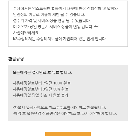
수상레저는 익스트림한 활동이기 때문에 현장 진행상황 및 날씨와
안전상의 이유로 이용이 제한 될 수 있습니다.
성수기 가격 및 서비스 상품 변동 될 수 있습니다.
미 예약자 당일 방문시 서비스 상품이 변동 됩니다. 꼭!
사전예약하세요
k2수상레저는 수상레저보험이 가입되어 있는 업체 입니다.
깨끗한 환경 및 여름철 식중독 예방을 위해 외부음식 반입 금지!!
합니다.
(k2수상레저 안에는 식당과 매점이 준비되어 있습니다)
환불규정
※ 반려동물을 사랑하는 분들에게 양해의 말씀 드립니다.
모든예약은 결제완료 후 유효 합니다.
안전사고 및 배설물 처리등의 민원에 따라 k2수상레저는
반려동물존이 마련되어 있습니다.
사용예정일로부터 7일전 100% 환불
불편하시더라도 이 곳을 이용해주세요!!
사용예정일로부터 3일전 50% 환불
사용예정일 당일 취소 시 환불 불가
-환불시 입금자명으로 취소수수료를 제외하고 환불됩니다.
-예약 후 날짜변경 상품변경은 예약취소 후 다시 예약해야 합니다.