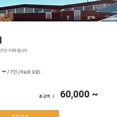
지
(1인 가격) 입니다.
 ~
/ 1인
(객실료 포함)
60,000 ~
총 금액 ㅣ
전화문의