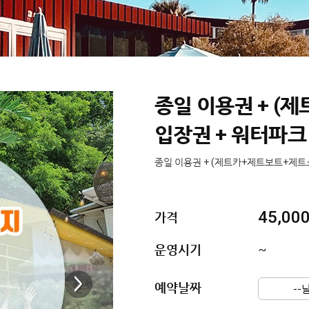
종일 이용권 + (
입장권 + 워터파크
종일 이용권 + (제트카+제트보트+제트스
45,00
가격
운영시기
~
예약날짜